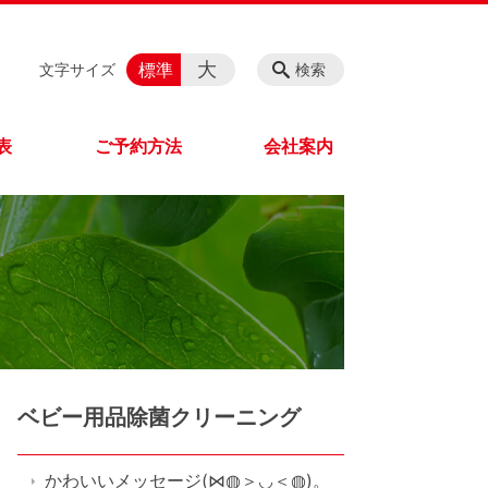
大
標準
文字サイズ
検索
表
ご予約方法
会社案内
ベビー用品除菌クリーニング
かわいいメッセージ(⋈◍＞◡＜◍)。