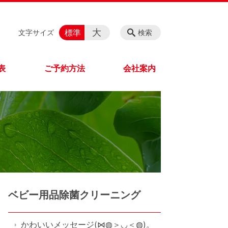
大
標準
文字サイズ
検索
表
ご予約方法
会社案内
ベビー用品除菌クリーニング
かわいいメッセージ(⋈◍＞◡＜◍)。