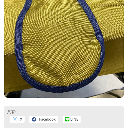
共有:
X
Facebook
LINE